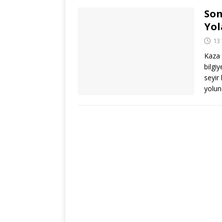
Son
Yol
13
Kaza 
bilgi
seyir
yolu