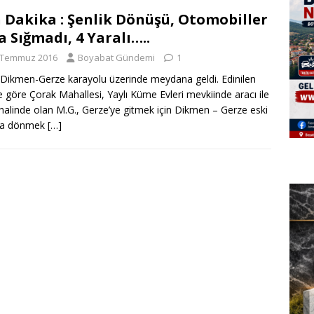
 Dakika : Şenlik Dönüşü, Otomobiller
a Sığmadı, 4 Yaralı…..
 Temmuz 2016
Boyabat Gündemi
1
Dikmen-Gerze karayolu üzerinde meydana geldi. Edinilen
ye göre Çorak Mahallesi, Yaylı Küme Evleri mevkiinde aracı ile
 halinde olan M.G., Gerze’ye gitmek için Dikmen – Gerze eski
na dönmek
[…]