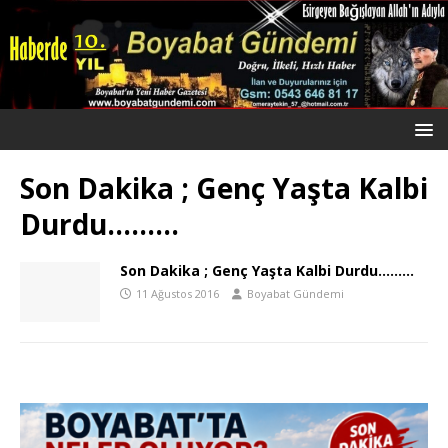
Son Dakika ; Genç Yaşta Kalbi
Durdu………
Son Dakika ; Genç Yaşta Kalbi Durdu………
11 Ağustos 2016
Boyabat Gündemi