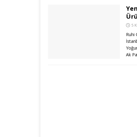
Yen
Ürü
5 
Ruhi 
İstan
Yoğun
Ak Pa