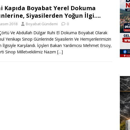
i Kapıda Boyabat Yerel Dokuma
nlerine, Siyasilerden Yoğun İlgi….
Kasım 2018
Boyabat Gündemi
0
Çörtü Ve Abdullah Dülgar Ruhi El Dokuma Boyabat Olarak
bul Yenikapı Sinop Günlerinde Siyasilerin Ve Hemşerilerimizin
 İlgisiyle Karşılandı. İçişleri Bakan Yardımcısı Mehmet Ersoy,
rti Sinop Milletvekilimiz Nazım
[…]