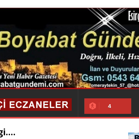
4
gi….