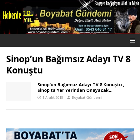
Sinop’un Bağımsız Adayı TV 8
Konuştu
Sinop’un Bağımsız Adayı TV 8 Konuştu ,
Sinop’ta Yer Yerinden Onayacak…
1 Aralık 2018
Boyabat Gündemi