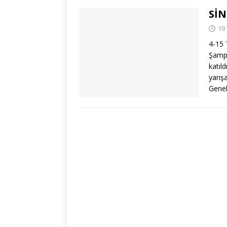
SİN
19
4-15 
Şampi
katıl
yarış
Genel