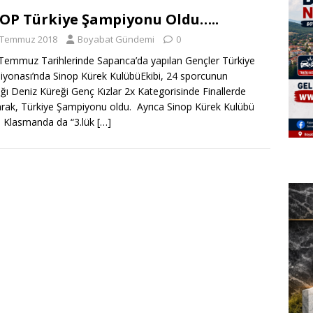
OP Türkiye Şampiyonu Oldu…..
 Temmuz 2018
Boyabat Gündemi
0
Temmuz Tarihlerinde Sapanca’da yapılan Gençler Türkiye
yonası’nda Sinop Kürek KulübüEkibi, 24 sporcunun
dığı Deniz Küreği Genç Kızlar 2x Kategorisinde Finallerde
arak, Türkiye Şampiyonu oldu. Ayrıca Sinop Kürek Kulübü
 Klasmanda da “3.lük
[…]