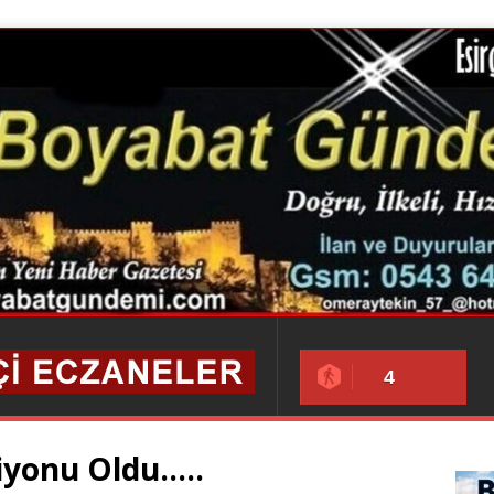
4
iyonu Oldu…..