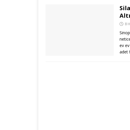
Sil
Alt
8 
Sinop
netic
ev ev
adet 