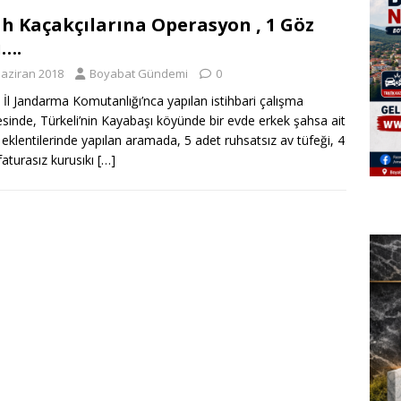
ah Kaçakçılarına Operasyon , 1 Göz
ı….
Haziran 2018
Boyabat Gündemi
0
 İl Jandarma Komutanlığı’nca yapılan istihbari çalışma
esinde, Türkeli’nin Kayabaşı köyünde bir evde erkek şahsa ait
 eklentilerinde yapılan aramada, 5 adet ruhsatsız av tüfeği, 4
faturasız kurusıkı
[…]