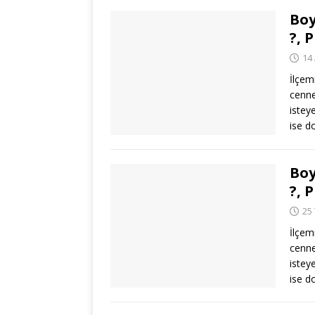
Boy
?, 
14
İlçem
cenne
istey
ise 
Boy
?, 
25
İlçem
cenne
istey
ise 