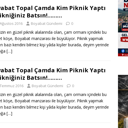
abat Topal Çamda Kim Piknik Yaptı
Pikniğiniz Batsın!………
 Ağustos 2016
Boyabat Gündemi
0
izin en güzel piknik alalarında olan, çam ormanı içindeki bu
t köşe, Boyabat manzarası ile büyülüyor. Piknik yapmak
en bazı kendini bilmez kişi yâda kişiler burada, deyim yerinde
doğa
[…]
abat Topal Çamda Kim Piknik Yaptı
Pikniğiniz Batsın!………
 Temmuz 2016
Boyabat Gündemi
0
izin en güzel piknik alalarında olan, çam ormanı içindeki bu
t köşe, Boyabat manzarası ile büyülüyor. Piknik yapmak
en bazı kendini bilmez kişi yâda kişiler burada, deyim yerinde
doğa
[…]