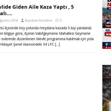
lide Giden Aile Kaza Yaptı , 5
alı….
Ağustos 2018
Boyabat Gündemi
0
ü ilçesinde köy yolunda meydana kazada 5 kişi yaralandı.
len bilgiye göre, ilçenin Vakıfgeymene Mahallesi Geymene
evlerinde düzenlenen Mevlit programına katılmak için yola
 Hidayet Şenel idaresindeki 34 LFC
[…]