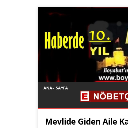
ANA– SAYFA
Mevlide Giden Aile K