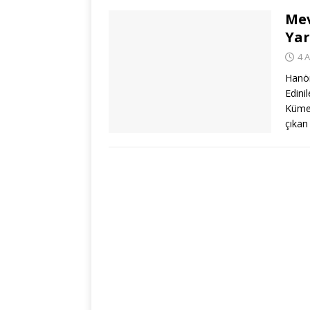
Mev
Yar
4 
Hanön
Edini
Küme 
çıkan