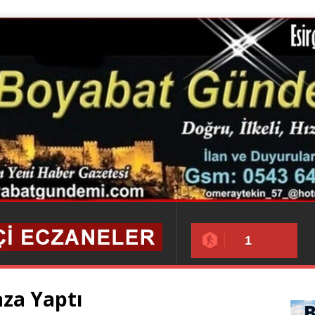
1
aza Yaptı