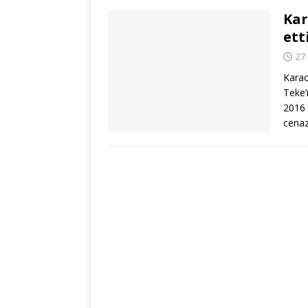
Kar
ett
27
Karac
Teke’
2016 
cena