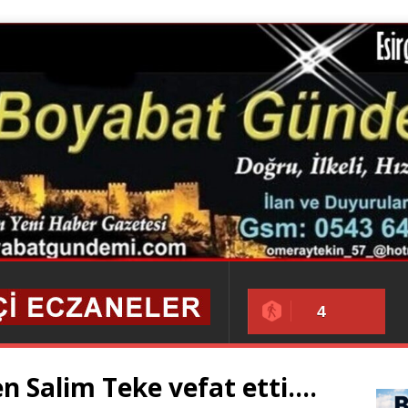
4
 Salim Teke vefat etti….