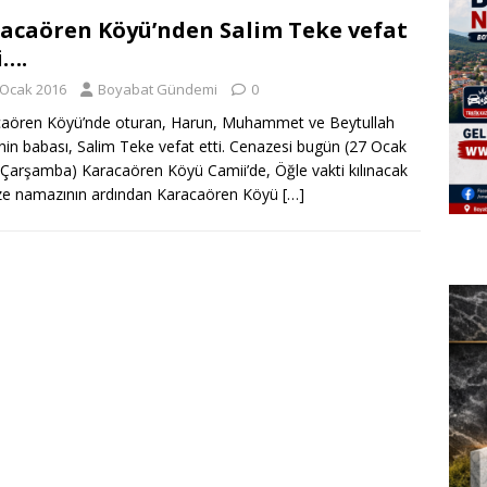
acaören Köyü’nden Salim Teke vefat
i….
 Ocak 2016
Boyabat Gündemi
0
aören Köyü’nde oturan, Harun, Muhammet ve Beytullah
nin babası, Salim Teke vefat etti. Cenazesi bugün (27 Ocak
Çarşamba) Karacaören Köyü Camii’de, Öğle vakti kılınacak
ze namazının ardından Karacaören Köyü
[…]