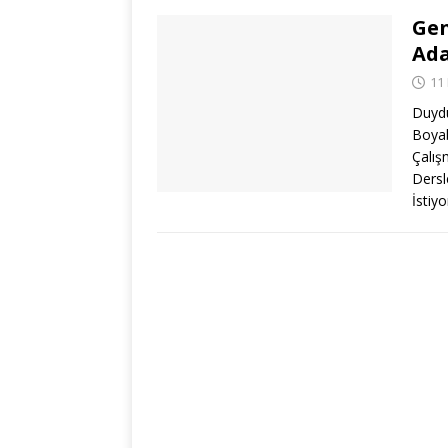
Gen
Ada
11
Duydu
Boyab
Çalış
Dersl
İsti