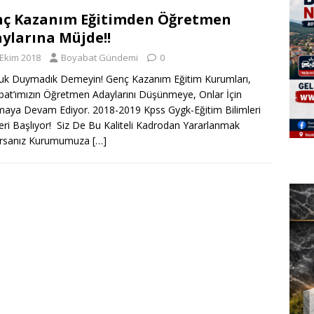
ç Kazanım Eğitimden Öğretmen
ylarına Müjde!!
 Ekim 2018
Boyabat Gündemi
0
k Duymadık Demeyin! Genç Kazanım Eğitim Kurumları,
at’ımızın Öğretmen Adaylarını Düşünmeye, Onlar İçin
maya Devam Ediyor. 2018-2019 Kpss Gygk-Eğitim Bilimleri
eri Başlıyor! Siz De Bu Kaliteli Kadrodan Yararlanmak
yorsanız Kurumumuza
[…]