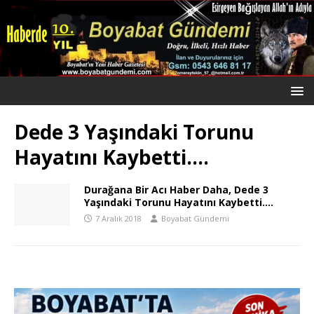
Dede 3 Yaşındaki Torunu
Hayatını Kaybetti….
Durağana Bir Acı Haber Daha, Dede 3
Yaşındaki Torunu Hayatını Kaybetti….
7 Aralık 2018
Boyabat Gündemi