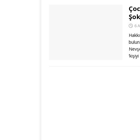
Çoc
Şok
6 A
Hakkı
bulun
Nevşe
‘kişiy