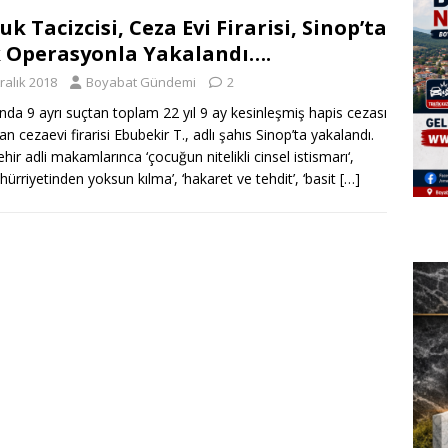
uk Tacizcisi, Ceza Evi Firarisi, Sinop’ta
 Operasyonla Yakalandı….
ralık 2018
Boyabat Gündemi
2
nda 9 ayrı suçtan toplam 22 yıl 9 ay kesinleşmiş hapis cezası
an cezaevi firarisi Ebubekir T., adlı şahıs Sinop’ta yakalandı.
hir adli makamlarınca ‘çocuğun nitelikli cinsel istismarı‘,
i hürriyetinden yoksun kılma’, ‘hakaret ve tehdit’, ‘basit
[…]