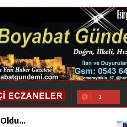
1
 Oldu…