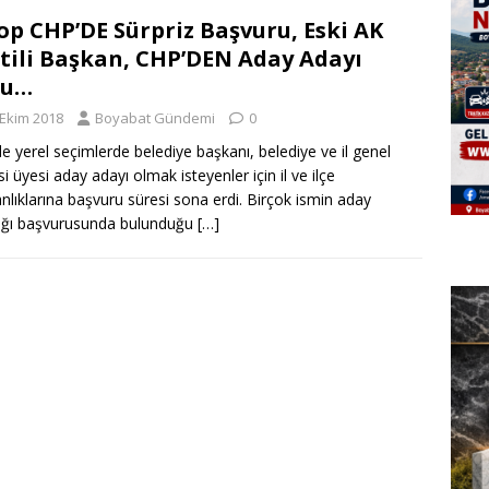
op CHP’DE Sürpriz Başvuru, Eski AK
tili Başkan, CHP’DEN Aday Adayı
du…
 Ekim 2018
Boyabat Gündemi
0
e yerel seçimlerde belediye başkanı, belediye ve il genel
si üyesi aday adayı olmak isteyenler için il ve ilçe
nlıklarına başvuru süresi sona erdi. Birçok ismin aday
ığı başvurusunda bulunduğu
[…]