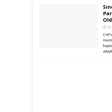
Sin
Par
Ol
26
CHP’d
mecli
başka
adayl