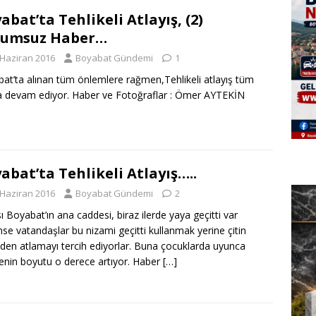
abat’ta Tehlikeli Atlayış, (2)
rumsuz Haber…
 Haziran 2016
Boyabat Gündemi
1
at’ta alınan tüm önlemlere rağmen,Tehlikeli atlayış tüm
la devam ediyor. Haber ve Fotoğraflar : Ömer AYTEKİN
abat’ta Tehlikeli Atlayış…..
 Haziran 2016
Boyabat Gündemi
2
ı Boyabat’ın ana caddesi, biraz ilerde yaya geçitti var
se vatandaşlar bu nizami geçitti kullanmak yerine çitin
den atlamayı tercih ediyorlar. Buna çocuklarda uyunca
kenin boyutu o derece artıyor. Haber
[…]