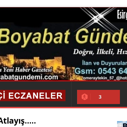
3
Atlayış…..