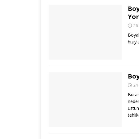
Boy
Yo
26
Boyab
hızıy
Boy
24
Buras
neden
üstün
tehli