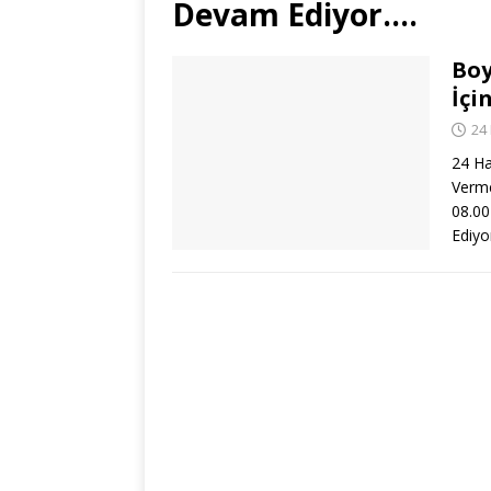
Devam Ediyor….
Boy
İçi
24
24 Ha
Verme
08.00
Ediyo