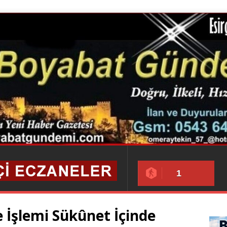
1
 İşlemi Sükûnet İçinde