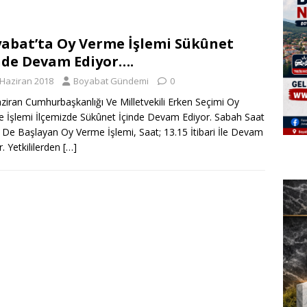
abat’ta Oy Verme İşlemi Sükûnet
nde Devam Ediyor….
 Haziran 2018
Boyabat Gündemi
0
ziran Cumhurbaşkanlığı Ve Milletvekili Erken Seçimi Oy
 İşlemi İlçemizde Sükûnet İçinde Devam Ediyor. Sabah Saat
 De Başlayan Oy Verme İşlemi, Saat; 13.15 İtibari İle Devam
r. Yetkililerden
[…]