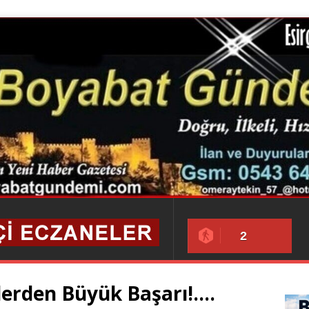
2
lerden Büyük Başarı!….