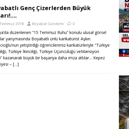
abatlı Genç Çizerlerden Büyük
arı!….
 Temmuz 2018
Boyabat Gündemi
0
ya’da düzenlenen “15 Temmuz Ruhu” konulu ulusal görsel
lar yarışmasında Boyabatlı ünlü karikatürist Aşkın
cıoğlu’nun yetiştirdiği öğrencilerimiz karikatürleriyle “Türkiye
ciliği, Türkiye İkinciliği, Türkiye Üçüncülüğü veMansiyon
” kazanarak büyük bir başarıya daha imza attılar… Kepez
iyesi –
[…]