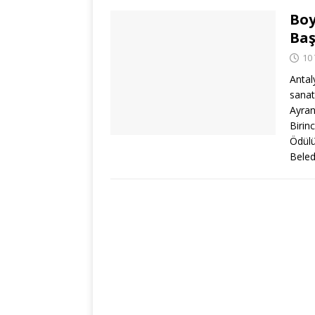
Boy
Baş
10
Antal
sanat
Ayran
Birin
Ödülü
Beled