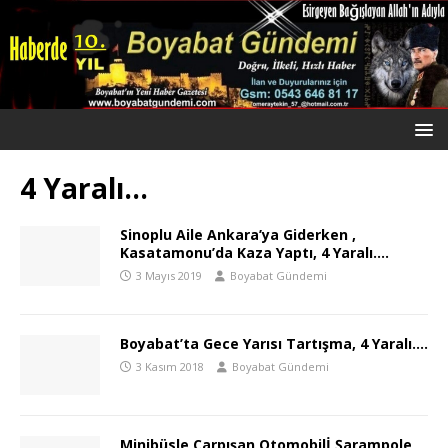
4 Yaralı…
Sinoplu Aile Ankara’ya Giderken ,
Kasatamonu’da Kaza Yaptı, 4 Yaralı….
3 Mayıs 2019
Boyabat Gündemi
Boyabat’ta Gece Yarısı Tartışma, 4 Yaralı….
3 Kasım 2018
Boyabat Gündemi
Minibüsle Çarpışan Otomobilİ Şarampole