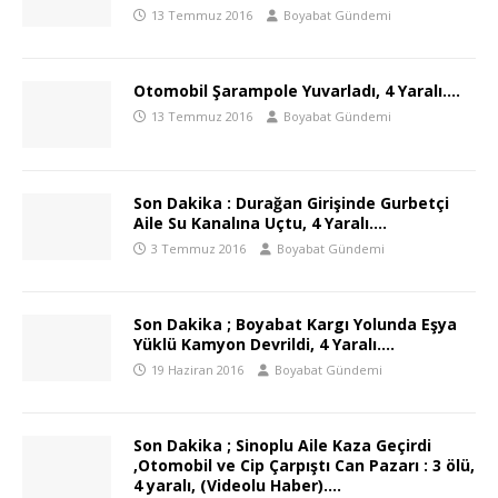
13 Temmuz 2016
Boyabat Gündemi
Otomobil Şarampole Yuvarladı, 4 Yaralı….
13 Temmuz 2016
Boyabat Gündemi
Son Dakika : Durağan Girişinde Gurbetçi
Aile Su Kanalına Uçtu, 4 Yaralı….
3 Temmuz 2016
Boyabat Gündemi
Son Dakika ; Boyabat Kargı Yolunda Eşya
Yüklü Kamyon Devrildi, 4 Yaralı….
19 Haziran 2016
Boyabat Gündemi
Son Dakika ; Sinoplu Aile Kaza Geçirdi
,Otomobil ve Cip Çarpıştı Can Pazarı : 3 ölü,
4 yaralı, (Videolu Haber)….