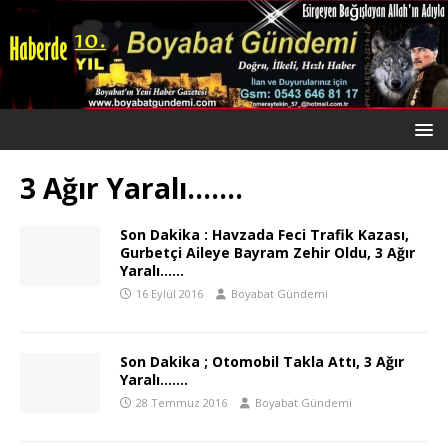
3 Ağır Yaralı…….
Son Dakika : Havzada Feci Trafik Kazası,
Gurbetçi Aileye Bayram Zehir Oldu, 3 Ağır
Yaralı……
16 Eylül 2016
Boyabat Gündemi
Son Dakika ; Otomobil Takla Attı, 3 Ağır
Yaralı…….
28 Temmuz 2016
Boyabat Gündemi