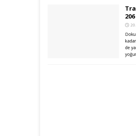
Tra
206
20
Dokuz
kadar
de ya
yoğun