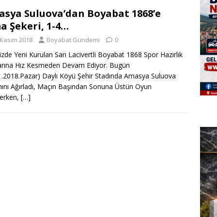
sya Suluova’dan Boyabat 1868’e
a Şekeri, 1-4…
 Kasım 2018
Boyabat Gündemi
0
izde Yeni Kurulan Sarı Lacivertli Boyabat 1868 Spor Hazırlık
arına Hız Kesmeden Devam Ediyor. Bugün
1.2018.Pazar) Daylı Köyü Şehir Stadında Amasya Suluova
ını Ağırladı, Maçın Başından Sonuna Üstün Oyun
lerken,
[…]