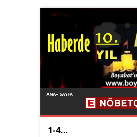
ANA– SAYFA
1-4…