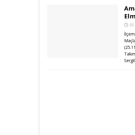
Ama
Elm
25
İlçem
Maçl
(25.1
Takım
Sergi