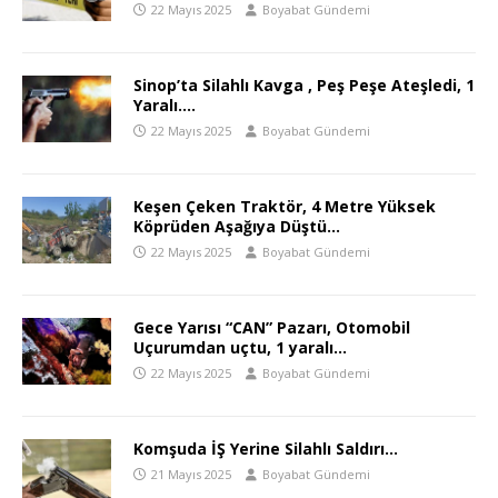
22 Mayıs 2025
Boyabat Gündemi
Sinop’ta Silahlı Kavga , Peş Peşe Ateşledi, 1
Yaralı….
22 Mayıs 2025
Boyabat Gündemi
Keşen Çeken Traktör, 4 Metre Yüksek
Köprüden Aşağıya Düştü…
22 Mayıs 2025
Boyabat Gündemi
Gece Yarısı “CAN” Pazarı, Otomobil
Uçurumdan uçtu, 1 yaralı…
22 Mayıs 2025
Boyabat Gündemi
Komşuda İŞ Yerine Silahlı Saldırı…
21 Mayıs 2025
Boyabat Gündemi