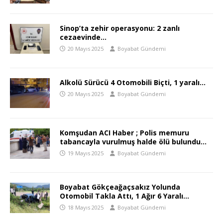
Sinop’ta zehir operasyonu: 2 zanlı
cezaevinde…
20 Mayıs 2025
Boyabat Gündemi
Alkolü Sürücü 4 Otomobili Biçti, 1 yaralı…
20 Mayıs 2025
Boyabat Gündemi
Komşudan ACI Haber ; Polis memuru
tabancayla vurulmuş halde ölü bulundu…
19 Mayıs 2025
Boyabat Gündemi
Boyabat Gökçeağaçsakız Yolunda
Otomobil Takla Attı, 1 Ağır 6 Yaralı…
18 Mayıs 2025
Boyabat Gündemi