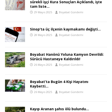
sürekli işçi Kura Sonuçları Açıklandı, işte
tam liste…
29 Mayıs 2025
Boyabat Gündemi
Sinop’ta üç ilçenin kaymakamı değişti…
28 Mayıs 2025
Boyabat Gündemi
Boyabat Hanönü Yoluna Kamyon Devrildi:
Sürücü Hastaneye Kaldırıldı!
26 Mayıs 2025
Boyabat Gündemi
Boyabat’ta Bugün 4 Kişi Hayatını
Kaybetti…
26 Mayıs 2025
Boyabat Gündemi
Kayıp Aranan şahıs ölü bulundu…