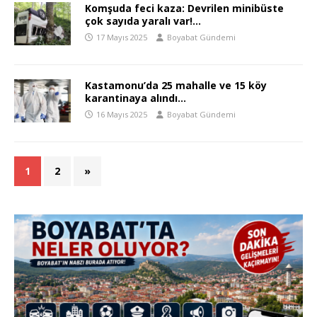
Komşuda feci kaza: Devrilen minibüste
çok sayıda yaralı var!…
17 Mayıs 2025
Boyabat Gündemi
Kastamonu’da 25 mahalle ve 15 köy
karantinaya alındı…
16 Mayıs 2025
Boyabat Gündemi
1
2
»