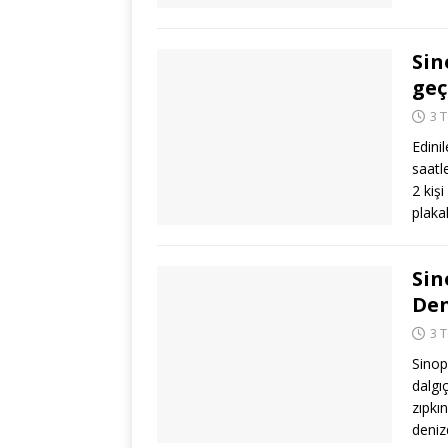
Sin
geç
3 
Edini
saatl
2 kiş
plaka
Sin
Den
3 
Sinop
dalgı
zıpkı
deniz