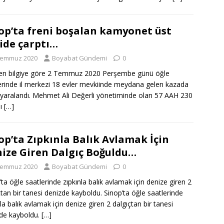
op’ta freni boşalan kamyonet üst
ide çarptı…
Temmuz 2020
Boyabat Gündemi
0
len bilgiye göre 2 Temmuz 2020 Perşembe günü öğle
erinde il merkezi 18 evler mevkiinde meydana gelen kazada
i yaralandı. Mehmet Ali Değerli yönetiminde olan 57 AAH 230
lı
[…]
op’ta Zıpkınla Balık Avlamak İçin
ize Giren Dalgıç Boğuldu…
Temmuz 2020
Boyabat Gündemi
0
’ta öğle saatlerinde zıpkınla balık avlamak için denize giren 2
çtan bir tanesi denizde kayboldu. Sinop’ta öğle saatlerinde
nla balık avlamak için denize giren 2 dalgıçtan bir tanesi
de kayboldu.
[…]