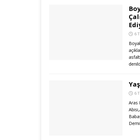
Boy
Çal
Edi
6 
Boyab
açıkl
asfal
denild
Yaş
6 
Aras 
Abisi
Babas
Demir