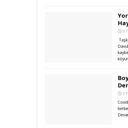
Yor
Hay
5 
Taşkö
Davul
kaybe
köyün
Boy
Den
5 
Covid 
berbe
Devam