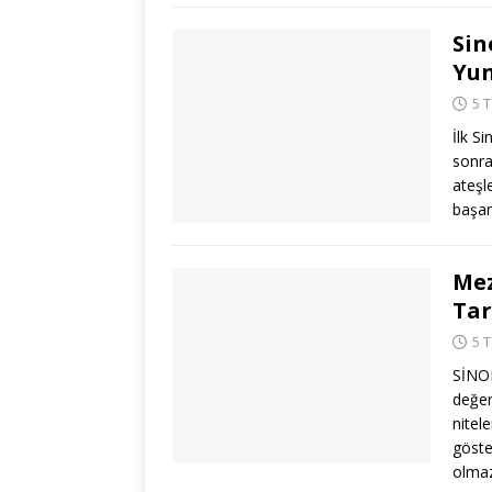
Sin
Yun
5 
İlk S
sonra
ateşl
başar
Mez
Tar
5 
SİNOP
değer
nitele
göste
olma