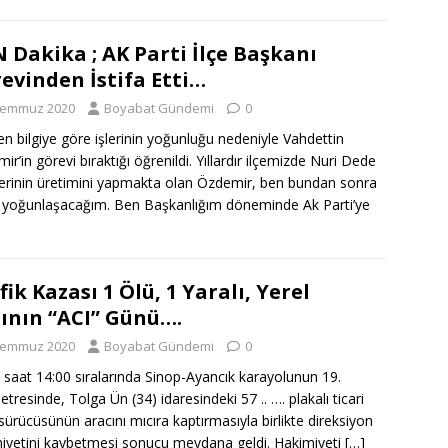
 Dakika ; AK Parti İlçe Başkanı
evinden İstifa Etti…
Temmuz 2020
Boyabat Gündemi
0
len bilgiye göre işlerinin yoğunluğu nedeniyle Vahdettin
ir’in görevi bıraktığı öğrenildi. Yıllardır ilçemizde Nuri Dede
lerinin üretimini yapmakta olan Özdemir, ben bundan sonra
 yoğunlaşacağım. Ben Başkanlığım döneminde Ak Parti’ye
fik Kazası 1 Ölü, 1 Yaralı, Yerel
ının “ACI” Günü….
Temmuz 2020
Boyabat Gündemi
0
 saat 14:00 sıralarında Sinop-Ayancık karayolunun 19.
etresinde, Tolga Ün (34) idaresindeki 57 .. …. plakalı ticari
 sürücüsünün aracını mıcıra kaptırmasıyla birlikte direksiyon
iyetini kaybetmesi sonucu meydana geldi. Hakimiyeti
[…]